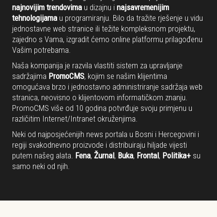
najnovijim trendovima
u dizajnu i
najsavremenijim
tehnologijama
u programiranju. Bilo da tražite rješenje u vidu
jednostavne web stranice ili težite kompleksnom projektu,
zajedno s Vama, izgradit ćemo online platformu prilagođenu
Vašim potrebama.
Naša kompanija je razvila vlastiti sistem za upravljanje
sadržajima
PromoCMS
, kojim se našim klijentima
omogućava brzo i jednostavno administriranje sadržaja web
stranica, neovisno o klijentovom informatičkom znanju.
PromoCMS više od 10 godina potvrđuje svoju primjenu u
različitim Internet/Intranet okruženjima.
Neki od najposjećenijih news portala u Bosni i Hercegovini i
regiji svakodnevno proizvode i distribuiraju hiljade vijesti
putem našeg alata.
Fena
,
Žurnal
,
Buka
,
Frontal
,
Politika+
su
samo neki od njih.