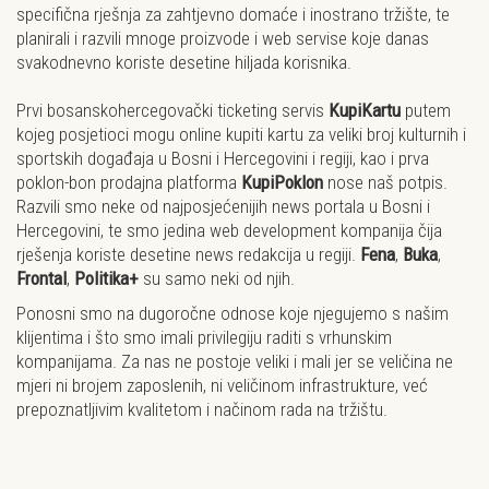
specifična rješnja za zahtjevno domaće i inostrano tržište, te
planirali i razvili mnoge proizvode i web servise koje danas
svakodnevno koriste desetine hiljada korisnika.
Prvi bosanskohercegovački ticketing servis
KupiKartu
putem
kojeg posjetioci mogu online kupiti kartu za veliki broj kulturnih i
sportskih događaja u Bosni i Hercegovini i regiji, kao i prva
poklon-bon prodajna platforma
KupiPoklon
nose naš potpis.
Razvili smo neke od najposjećenijih news portala u Bosni i
Hercegovini, te smo jedina web development kompanija čija
rješenja koriste desetine news redakcija u regiji.
Fena
,
Buka
,
Frontal
,
Politika+
su samo neki od njih.
Ponosni smo na dugoročne odnose koje njegujemo s našim
klijentima i što smo imali privilegiju raditi s vrhunskim
kompanijama. Za nas ne postoje veliki i mali jer se veličina ne
mjeri ni brojem zaposlenih, ni veličinom infrastrukture, već
prepoznatljivim kvalitetom i načinom rada
na tržištu.
Nemate ideju, a želite iskoristiti prednosti interneta, ostvariti
veći profit i održati ili poboljšati svoj imidž? Promotim će vam