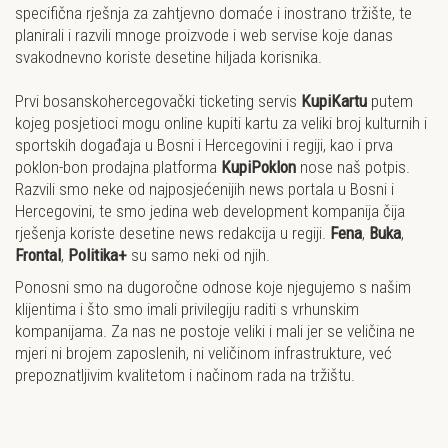
specifična rješnja za zahtjevno domaće i inostrano tržište, te
planirali i razvili mnoge proizvode i web servise koje danas
svakodnevno koriste desetine hiljada korisnika.
Prvi bosanskohercegovački ticketing servis
KupiKartu
putem
kojeg posjetioci mogu online kupiti kartu za veliki broj kulturnih i
sportskih događaja u Bosni i Hercegovini i regiji, kao i prva
poklon-bon prodajna platforma
KupiPoklon
nose naš potpis.
Razvili smo neke od najposjećenijih news portala u Bosni i
Hercegovini, te smo jedina web development kompanija čija
rješenja koriste desetine news redakcija u regiji.
Fena
,
Buka
,
Frontal
,
Politika+
su samo neki od njih.
Ponosni smo na dugoročne odnose koje njegujemo s našim
klijentima i što smo imali privilegiju raditi s vrhunskim
kompanijama. Za nas ne postoje veliki i mali jer se veličina ne
mjeri ni brojem zaposlenih, ni veličinom infrastrukture, već
prepoznatljivim kvalitetom i načinom rada
na tržištu.
Nemate ideju, a želite iskoristiti prednosti interneta, ostvariti
veći profit i održati ili poboljšati svoj imidž? Promotim će vam