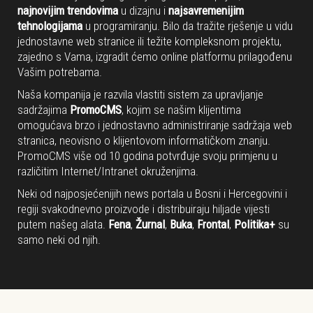
najnovijim trendovima
u dizajnu i
najsavremenijim
tehnologijama
u programiranju. Bilo da tražite rješenje u vidu
jednostavne web stranice ili težite kompleksnom projektu,
zajedno s Vama, izgradit ćemo online platformu prilagođenu
Vašim potrebama.
Naša kompanija je razvila vlastiti sistem za upravljanje
sadržajima
PromoCMS
, kojim se našim klijentima
omogućava brzo i jednostavno administriranje sadržaja web
stranica, neovisno o klijentovom informatičkom znanju.
PromoCMS više od 10 godina potvrđuje svoju primjenu u
različitim Internet/Intranet okruženjima.
Neki od najposjećenijih news portala u Bosni i Hercegovini i
regiji svakodnevno proizvode i distribuiraju hiljade vijesti
putem našeg alata.
Fena
,
Žurnal
,
Buka
,
Frontal
,
Politika+
su
samo neki od njih.